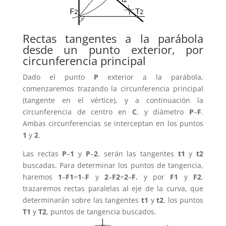
Rectas tangentes a la parábola
desde un punto exterior, por
circunferencia principal
Dado el punto
P
exterior a la parábola,
comenzaremos trazando la circunferencia principal
(tangente en el vértice), y a continuación la
circunferencia de centro en
C
, y diámetro
P
–
F
.
Ambas circunferencias se interceptan en los puntos
1
y
2
.
Las rectas
P
–
1
y
P
–
2
, serán las tangentes
t1
y
t2
buscadas. Para determinar los puntos de tangencia,
haremos
1
–
F1
=
1
–
F
y
2
–
F2
=
2
–
F
, y por
F1
y
F2
,
trazaremos rectas paralelas al eje de la curva, que
determinarán sobre las tangentes
t1
y
t2
, los puntos
T1
y
T2
, puntos de tangencia buscados.