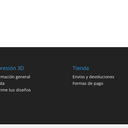
resión 3D
Tienda
rmación general
Envíos y devoluciones
nda
Formas de pago
ime tus diseños