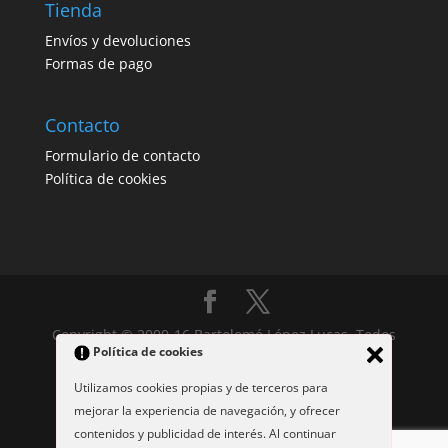
Tienda
Envíos y devoluciones
Formas de pago
Contacto
Formulario de contacto
Política de cookies
Copyright © 2000-16 Bartolomé López Lucas. Todos
Política de cookies
los derechos reservados. Depósito legal: MU-257-
2004.
Utilizamos cookies propias y de terceros para
mejorar la experiencia de navegación, y ofrecer
contenidos y publicidad de interés. Al continuar
Esta obra está bajo una
licencia de Creative